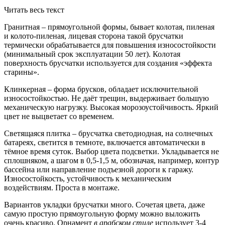
Читать весь текст
Гранитная – прямоугольной формы, бывает колотая, пиленая
и колото-пиленая, лицевая сторона такой брусчатки
термически обрабатывается для повышения износостойкости
(минимальный срок эксплуатации 50 лет). Колотая
поверхность брусчатки используется для создания «эффекта
старины».
Клинкерная – форма брусков, обладает исключительной
износостойкостью. Не даёт трещин, выдерживает большую
механическую нагрузку. Высокая морозоустойчивость. Яркий
цвет не выцветает со временем.
Светящаяся плитка – брусчатка светодиодная, на солнечных
батареях, светится в темноте, включается автоматически в
тёмное время суток. Выбор цвета подсветки. Укладывается не
сплошняком, а шагом в 0,5-1,5 м, обозначая, например, контур
бассейна или направление подъезной дороги к гаражу.
Износостойкость, устойчивость к механическим
воздействиям. Проста в монтаже.
Вариантов укладки брусчатки много. Сочетая цвета, даже
самую простую прямоугольную форму можно выложить
очень красиво. Орнамент
в арабском стиле
использует 3-4