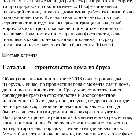
по ценам. Если даже менеджеры здесь разбираются в вопросе,
то про прорабов и говорить нечего. Профессионализм
на каждой стадии, никаких джамшутов, работать с ними было
одно удовольствие. Все было выполнено четко и в срок,
строительство продолжалось даже в тридцатиградусный
мороз, так как строили каркасный дом, а там технология
позволяет. Нам постоянно отправляли фотоотчеты, если
появлялась какая-то неожиданная проблема, то сразу
предлагали несколько способов её решения. 10 из 10.
Наталья — строительство дома из бруса
Обращались в компанию в июле 2016 года, строили дом
из бруса. Сейчас, по прошествии года с момента сдачи дома,
дошли руки написать отзыв. Сразу хочу отметить точное
соблюдение графика строительства и добросовестное
исполнение. Сейчас дом у нас уже усел, но древесина нигде
не потрескалась, стены не перекосились, как это иногда
бывает с деревянными домами, всё аккуратно и уютно.
На стройке в процессе работы мы были несколько раз, всегда,
когда приезжали, все было очень организованно, слаженно,
на территории был порядок — ничего нигде не валялось.
Может быть это и не очень важно, но, мне кажется, этот факт