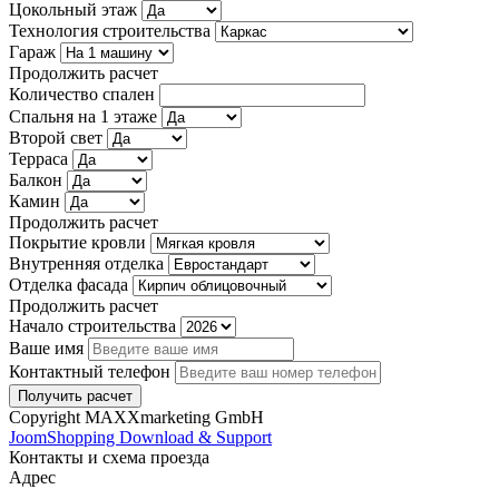
Цокольный этаж
Технология строительства
Гараж
Продолжить расчет
Количество спален
Спальня на 1 этаже
Второй свет
Терраса
Балкон
Камин
Продолжить расчет
Покрытие кровли
Внутренняя отделка
Отделка фасада
Продолжить расчет
Начало строительства
Ваше имя
Контактный телефон
Copyright MAXXmarketing GmbH
JoomShopping Download & Support
Контакты и схема проезда
Адрес