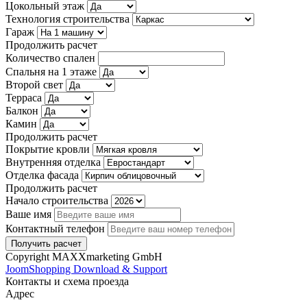
Цокольный этаж
Технология строительства
Гараж
Продолжить расчет
Количество спален
Спальня на 1 этаже
Второй свет
Терраса
Балкон
Камин
Продолжить расчет
Покрытие кровли
Внутренняя отделка
Отделка фасада
Продолжить расчет
Начало строительства
Ваше имя
Контактный телефон
Copyright MAXXmarketing GmbH
JoomShopping Download & Support
Контакты и схема проезда
Адрес