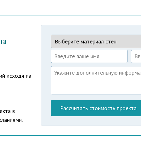
кта
ий исходя из
екта в
еланиями.