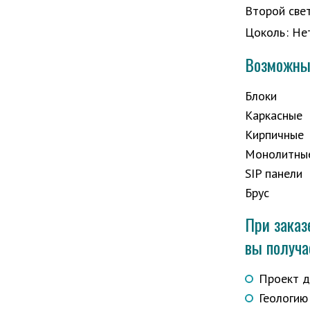
Второй све
Цоколь
:
Не
Возможный
Блоки
Каркасные
Кирпичные
Монолитны
SIP панели
Брус
При заказ
вы получа
Проект д
Геологию