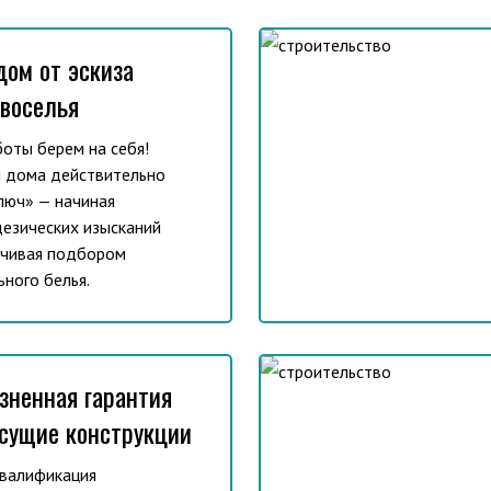
дом от эскиза
овоселья
боты берем на себя!
 дома действительно
люч» — начиная
дезических изысканий
нчивая подбором
ьного белья.
зненная гарантия
есущие конструкции
валификация