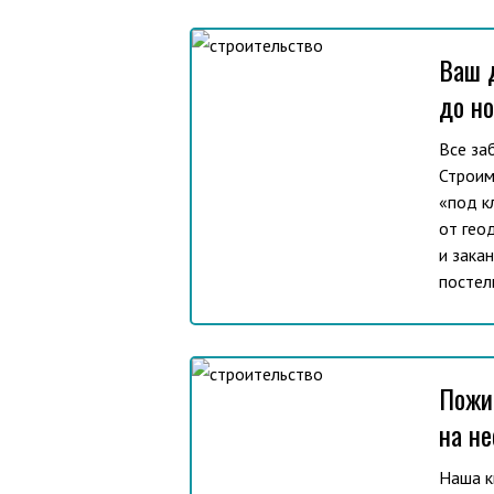
Ваш 
до н
Все за
Строим
«под к
от гео
и зака
постел
Пожи
на н
Наша к