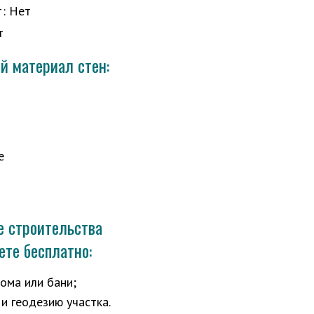
т
:
Нет
т
 материал стен:
е
е строительства
ете бесплатно:
ома или бани;
 и геодезию участка.