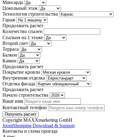
Мансарда
Цокольный этаж
Технология строительства
Гараж
Продолжить расчет
Количество спален
Спальня на 1 этаже
Второй свет
Терраса
Балкон
Камин
Продолжить расчет
Покрытие кровли
Внутренняя отделка
Отделка фасада
Продолжить расчет
Начало строительства
Ваше имя
Контактный телефон
Copyright MAXXmarketing GmbH
JoomShopping Download & Support
Контакты и схема проезда
Адрес