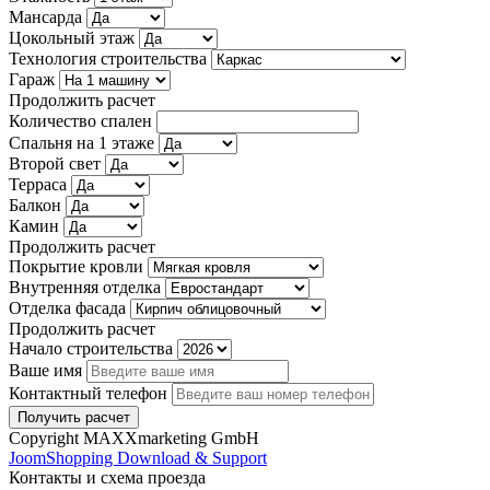
Мансарда
Цокольный этаж
Технология строительства
Гараж
Продолжить расчет
Количество спален
Спальня на 1 этаже
Второй свет
Терраса
Балкон
Камин
Продолжить расчет
Покрытие кровли
Внутренняя отделка
Отделка фасада
Продолжить расчет
Начало строительства
Ваше имя
Контактный телефон
Copyright MAXXmarketing GmbH
JoomShopping Download & Support
Контакты и схема проезда