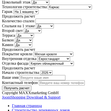
Цокольный этаж
Технология строительства
Гараж
Продолжить расчет
Количество спален
Спальня на 1 этаже
Второй свет
Терраса
Балкон
Камин
Продолжить расчет
Покрытие кровли
Внутренняя отделка
Отделка фасада
Продолжить расчет
Начало строительства
Ваше имя
Контактный телефон
Copyright MAXXmarketing GmbH
JoomShopping Download & Support
Главная страница
Строительство деревянных домов