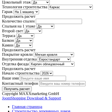
Цокольный этаж
Технология строительства
Гараж
Продолжить расчет
Количество спален
Спальня на 1 этаже
Второй свет
Терраса
Балкон
Камин
Продолжить расчет
Покрытие кровли
Внутренняя отделка
Отделка фасада
Продолжить расчет
Начало строительства
Ваше имя
Контактный телефон
Copyright MAXXmarketing GmbH
JoomShopping Download & Support
Главная страница
Строительство деревянных домов