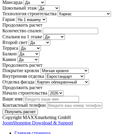
Мансарда
Цокольный этаж
Технология строительства
Гараж
Продолжить расчет
Количество спален
Спальня на 1 этаже
Второй свет
Терраса
Балкон
Камин
Продолжить расчет
Покрытие кровли
Внутренняя отделка
Отделка фасада
Продолжить расчет
Начало строительства
Ваше имя
Контактный телефон
Copyright MAXXmarketing GmbH
JoomShopping Download & Support
Главная страница