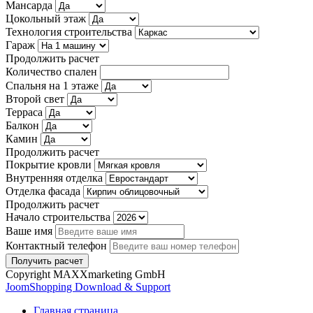
Мансарда
Цокольный этаж
Технология строительства
Гараж
Продолжить расчет
Количество спален
Спальня на 1 этаже
Второй свет
Терраса
Балкон
Камин
Продолжить расчет
Покрытие кровли
Внутренняя отделка
Отделка фасада
Продолжить расчет
Начало строительства
Ваше имя
Контактный телефон
Copyright MAXXmarketing GmbH
JoomShopping Download & Support
Главная страница