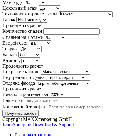
Мансарда
Цокольный этаж
Технология строительства
Гараж
Продолжить расчет
Количество спален
Спальня на 1 этаже
Второй свет
Терраса
Балкон
Камин
Продолжить расчет
Покрытие кровли
Внутренняя отделка
Отделка фасада
Продолжить расчет
Начало строительства
Ваше имя
Контактный телефон
Copyright MAXXmarketing GmbH
JoomShopping Download & Support
Главная страница