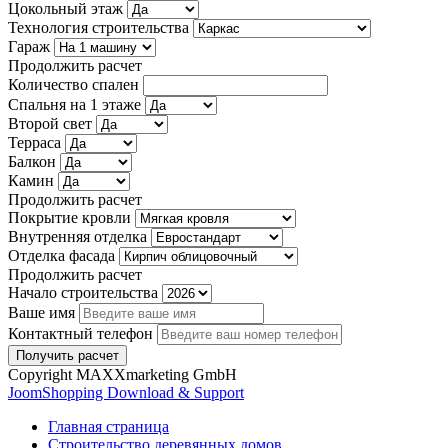
Цокольный этаж
Технология строительства
Гараж
Продолжить расчет
Количество спален
Спальня на 1 этаже
Второй свет
Терраса
Балкон
Камин
Продолжить расчет
Покрытие кровли
Внутренняя отделка
Отделка фасада
Продолжить расчет
Начало строительства
Ваше имя
Контактный телефон
Copyright MAXXmarketing GmbH
JoomShopping Download & Support
Главная страница
Строительство деревянных домов