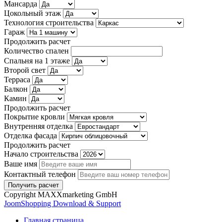
Мансарда
Цокольный этаж
Технология строительства
Гараж
Продолжить расчет
Количество спален
Спальня на 1 этаже
Второй свет
Терраса
Балкон
Камин
Продолжить расчет
Покрытие кровли
Внутренняя отделка
Отделка фасада
Продолжить расчет
Начало строительства
Ваше имя
Контактный телефон
Copyright MAXXmarketing GmbH
JoomShopping Download & Support
Главная страница